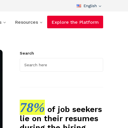
English
s
Resources
Explore the Platform
Search
78%
of job seekers
lie on their resumes
during the hiring