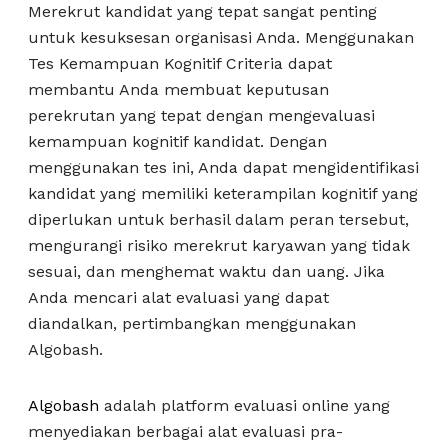
Merekrut kandidat yang tepat sangat penting
untuk kesuksesan organisasi Anda. Menggunakan
Tes Kemampuan Kognitif Criteria dapat
membantu Anda membuat keputusan
perekrutan yang tepat dengan mengevaluasi
kemampuan kognitif kandidat. Dengan
menggunakan tes ini, Anda dapat mengidentifikasi
kandidat yang memiliki keterampilan kognitif yang
diperlukan untuk berhasil dalam peran tersebut,
mengurangi risiko merekrut karyawan yang tidak
sesuai, dan menghemat waktu dan uang. Jika
Anda mencari alat evaluasi yang dapat
diandalkan, pertimbangkan menggunakan
Algobash.
Algobash
adalah platform evaluasi online yang
menyediakan berbagai alat evaluasi pra-