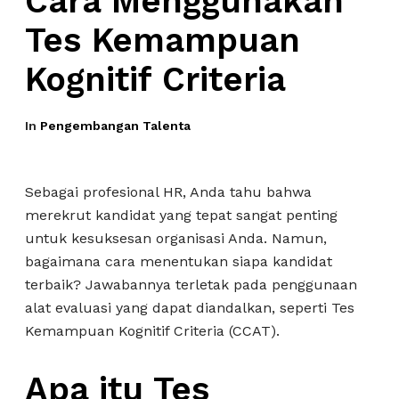
Cara Menggunakan
Tes Kemampuan
Kognitif Criteria
In
Pengembangan Talenta
Sebagai profesional HR, Anda tahu bahwa
merekrut kandidat yang tepat sangat penting
untuk kesuksesan organisasi Anda. Namun,
bagaimana cara menentukan siapa kandidat
terbaik? Jawabannya terletak pada penggunaan
alat evaluasi yang dapat diandalkan, seperti Tes
Kemampuan Kognitif Criteria (CCAT).
Apa itu Tes