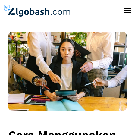
O
p
e
n
M
e
n
u