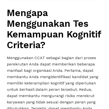
Mengapa
Menggunakan Tes
Kemampuan Kognitif
Criteria?
Menggunakan CCAT sebagai bagian dari proses
perekrutan Anda dapat memberikan beberapa
manfaat bagi organisasi Anda. Pertama, dapat
membantu Anda mengidentifikasi kandidat yang
memiliki keterampilan kognitif yang diperlukan
untuk berhasil dalam peran tersebut. Kedua,
dapat membantu mengurangi risiko merekrut
karyawan yang tidak sesuai dengan peran yang
dibutuhkan. Terakhir, dapat membantu Anda