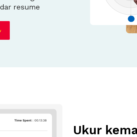
adar resume
Coba Gratis
Ukur kem