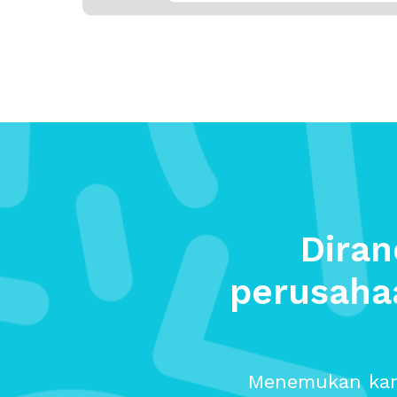
Dira
perusaha
Menemukan kand