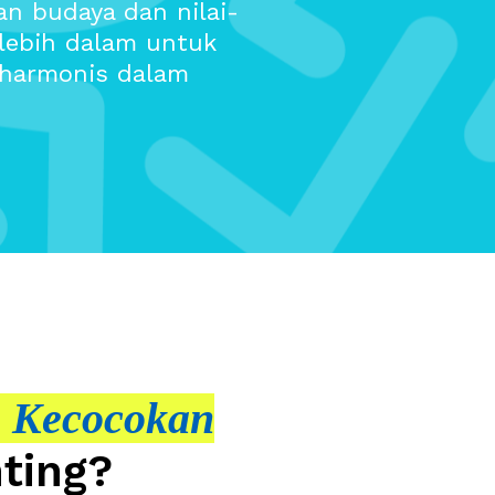
an budaya dan nilai-
lebih dalam untuk
 harmonis dalam
s Kecocokan
ting?