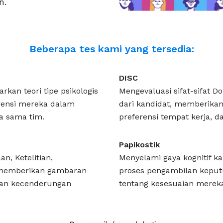
n.
Beberapa tes kami yang tersedia:
DISC
kan teori tipe psikologis
Mengevaluasi sifat-sifat D
ensi mereka dalam
dari kandidat, memberika
a sama tim.
preferensi tempat kerja, 
Papikostik
n, Ketelitian,
Menyelami gaya kognitif 
 memberikan gambaran
proses pengambilan kepu
 dan kecenderungan
tentang kesesuaian mereka