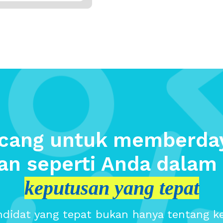
ncang untuk memberda
an seperti Anda dala
keputusan yang tepat
idat yang tepat bukan hanya tentang k