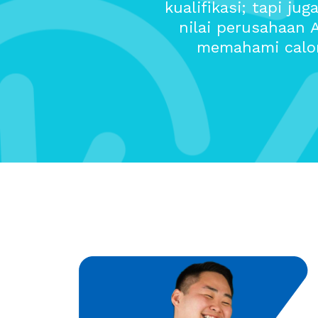
kualifikasi; tapi j
nilai perusahaan
memahami calon