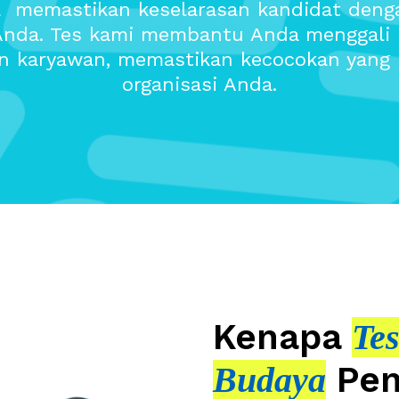
uga memastikan keselarasan kandidat deng
 Anda. Tes kami membantu Anda menggali 
 karyawan, memastikan kecocokan yang
organisasi Anda.
Kenapa
Te
Pen
Budaya