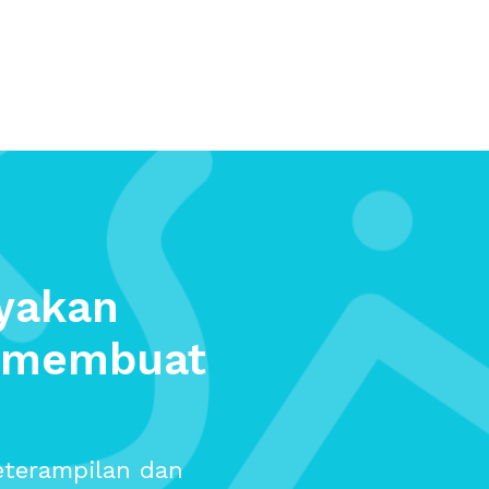
yakan
m membuat
eterampilan dan