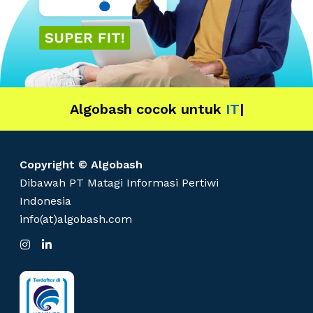
Algobash cocok untuk
Data
|
Copyright © Algobash
Dibawah PT Matagi Informasi Pertiwi
Indonesia
info(at)algobash.com
I
L
n
i
s
n
t
k
a
e
g
d
r
I