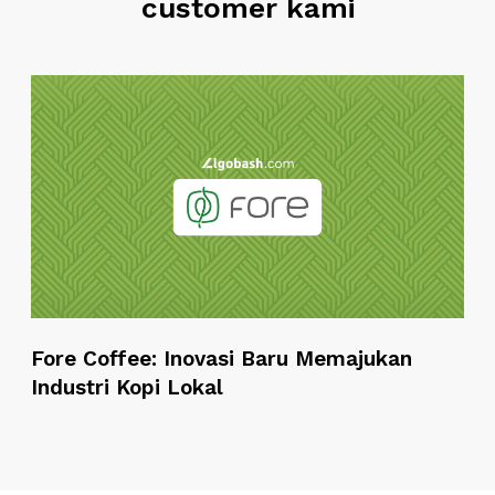
customer kami
F
o
r
e
C
o
f
f
e
e
Fore Coffee: Inovasi Baru Memajukan
:
Industri Kopi Lokal
I
n
o
v