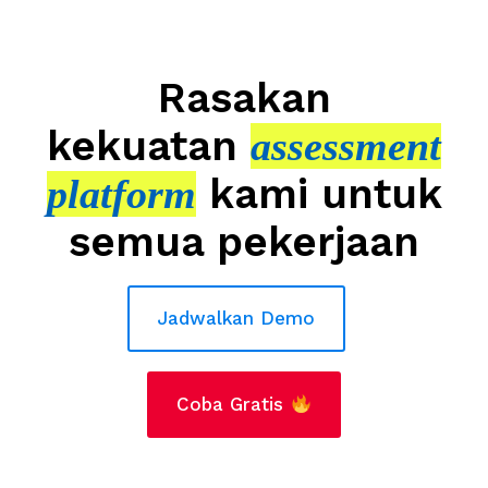
a
s
i
Rasakan
B
kekuatan
assessment
a
r
kami untuk
platform
u
M
semua pekerjaan
e
m
a
Jadwalkan Demo
Jadwalkan Demo
j
u
k
Coba Gratis
Coba Gratis
a
n
I