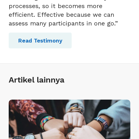
processes, so it becomes more
efficient. Effective because we can
assess many participants in one go.”
Read Testimony
Artikel lainnya
M
a
n
f
a