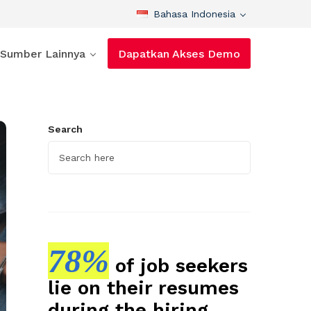
Bahasa Indonesia
Sumber Lainnya
Dapatkan Akses Demo
Search
78%
of job seekers
lie on their resumes
during the hiring