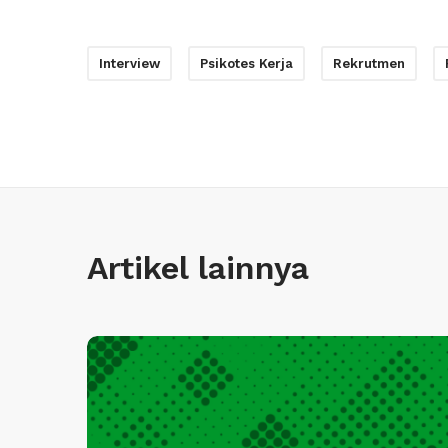
Interview
Psikotes Kerja
Rekrutmen
Artikel lainnya
I
n
f
i