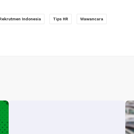
Rekrutmen Indonesia
Tips HR
Wawancara
R
M
a
i
h
t
a
r