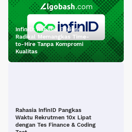
i
n
I
InfinID: Rahasia Efisiensi
D
Radikal Memangkas Time-
:
to-Hire Tanpa Kompromi
R
Kualitas
a
h
R
a
a
s
h
i
a
a
s
E
i
f
Rahasia InfinID Pangkas
a
i
Waktu Rekrutmen 10x Lipat
I
s
dengan Tes Finance & Coding
n
i