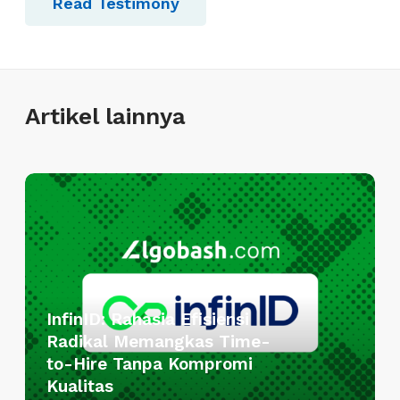
Read Testimony
Artikel lainnya
I
n
f
i
n
I
InfinID: Rahasia Efisiensi
D
Radikal Memangkas Time-
:
to-Hire Tanpa Kompromi
R
Kualitas
a