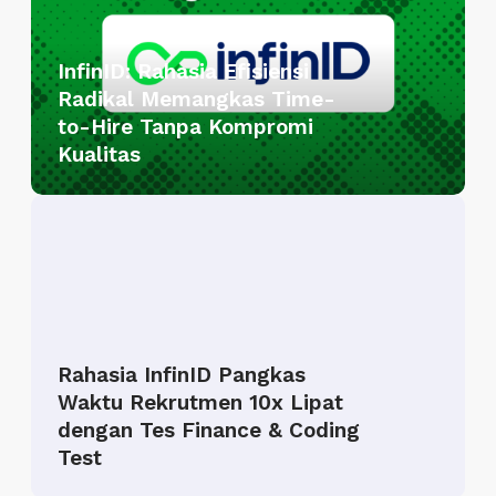
n
I
InfinID: Rahasia Efisiensi
D
Radikal Memangkas Time-
:
to-Hire Tanpa Kompromi
R
Kualitas
a
h
R
a
a
s
h
i
a
a
s
E
i
f
Rahasia InfinID Pangkas
a
i
Waktu Rekrutmen 10x Lipat
I
s
dengan Tes Finance & Coding
n
i
Test
f
e
i