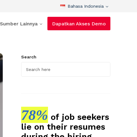
Bahasa Indonesia
Sumber Lainnya
Dapatkan Akses Demo
Search
78%
of job seekers
lie on their resumes
during the hiring