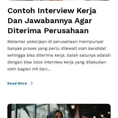
c
u
r
a
s
Contoh Interview Kerja
v
r
a
i
Dan Jawabannya Agar
a
h
e
Diterima Perusahaan
K
a
w
e
a
K
Melamar pekerjaan di perusahaan mempunyai
r
n
e
banyak proses yang perlu dilewati olah kandidat
j
r
sehingga bisa diterima kerja. Salah satunya adalah
a
j
dengan bisa lolos interview kerja yang dilakukan
B
a
oleh bagian HR dari…
a
D
h
a
a
Read More
n
s
J
a
a
I
w
T
n
a
i
g