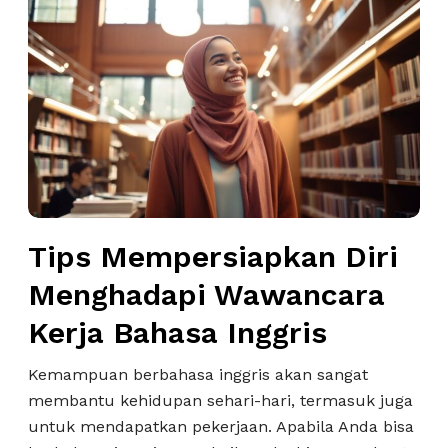
p
e
s
n
M
g
e
g
m
u
p
n
e
a
r
k
s
a
Tips Mempersiapkan Diri
i
n
a
W
Menghadapi Wawancara
p
a
Kerja Bahasa Inggris
k
w
a
a
Kemampuan berbahasa inggris akan sangat
n
n
membantu kehidupan sehari-hari, termasuk juga
D
c
untuk mendapatkan pekerjaan. Apabila Anda bisa
i
a