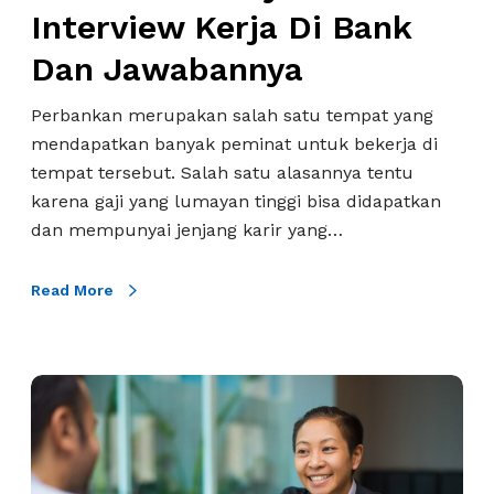
y
Interview Kerja Di Bank
K
a
e
Dan Jawabannya
a
r
n
j
Perbankan merupakan salah satu tempat yang
I
a
mendapatkan banyak peminat untuk bekerja di
n
D
tempat tersebut. Salah satu alasannya tentu
t
e
karena gaji yang lumayan tinggi bisa didapatkan
e
n
dan mempunyai jenjang karir yang…
r
g
v
a
Read More
i
n
e
T
w
e
K
1
p
e
0
a
r
P
t
j
e