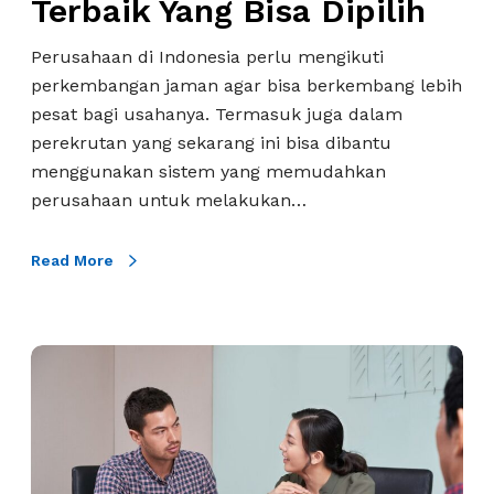
Terbaik Yang Bisa Dipilih
a
a
t
n
Perusahaan di Indonesia perlu mengikuti
f
P
perkembangan jaman agar bisa berkembang lebih
o
o
pesat bagi usahanya. Termasuk juga dalam
r
s
perekrutan yang sekarang ini bisa dibantu
m
i
menggunakan sistem yang memudahkan
A
s
perusahaan untuk melakukan…
I
i
I
Y
Read More
n
a
t
n
e
g
r
T
D
v
i
i
i
p
i
e
s
n
w
&
g