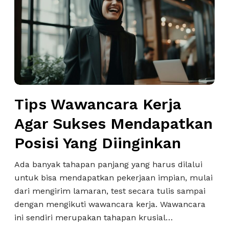
b
p
g
a
s
r
n
W
i
n
a
s
y
w
a
a
A
n
g
c
Tips Wawancara Kerja
a
a
Agar Sukses Mendapatkan
r
r
D
a
Posisi Yang Diinginkan
i
K
t
e
Ada banyak tahapan panjang yang harus dilalui
e
r
untuk bisa mendapatkan pekerjaan impian, mulai
r
j
dari mengirim lamaran, test secara tulis sampai
i
a
dengan mengikuti wawancara kerja. Wawancara
m
A
ini sendiri merupakan tahapan krusial…
a