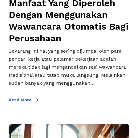
Manfaat Yang Diperoleh
g
Dengan Menggunakan
D
i
Wawancara Otomatis Bagi
p
Perusahaan
e
r
Sekarang ini hal yang sering dijumpai oleh para
o
pencari kerja atau pelamar pekerjaan adalah
l
mereka tidak lagi mengandalkan sesi wawancara
e
tradisional atau tatap muka langsung. Melainkan
h
sudah banyak yang menggunakan…
D
e
Read More
n
g
a
T
n
i
M