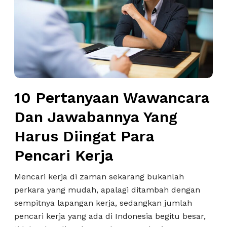
a
r
D
t
i
a
B
n
a
y
n
a
k
a
10 Pertanyaan Wawancara
D
n
a
W
Dan Jawabannya Yang
n
a
Harus Diingat Para
J
w
a
a
Pencari Kerja
w
n
a
c
Mencari kerja di zaman sekarang bukanlah
b
a
perkara yang mudah, apalagi ditambah dengan
a
r
sempitnya lapangan kerja, sedangkan jumlah
n
a
pencari kerja yang ada di Indonesia begitu besar,
n