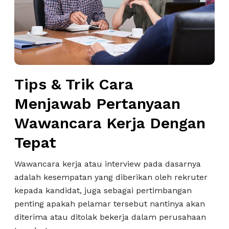
I
T
i
n
r
n
d
i
k
o
k
a
n
C
n
e
a
Tips & Trik Cara
s
r
i
a
Menjawab Pertanyaan
a
M
Wawancara Kerja Dengan
T
e
e
n
Tepat
r
j
b
a
Wawancara kerja atau interview pada dasarnya
a
w
adalah kesempatan yang diberikan oleh rekruter
i
a
kepada kandidat, juga sebagai pertimbangan
k
b
penting apakah pelamar tersebut nantinya akan
Y
P
diterima atau ditolak bekerja dalam perusahaan
a