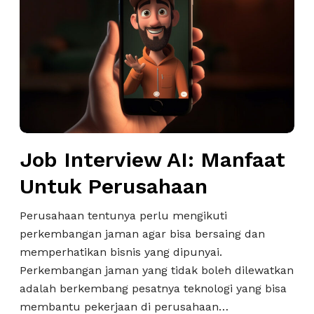
i
I
n
s
n
c
U
t
a
n
e
r
t
r
i
u
v
K
k
i
e
P
e
r
e
w
Job Interview AI: Manfaat
j
r
A
a
Untuk Perusahaan
e
I
k
:
Perusahaan tentunya perlu mengikuti
r
M
perkembangan jaman agar bisa bersaing dan
u
a
memperhatikan bisnis yang dipunyai.
t
n
Perkembangan jaman yang tidak boleh dilewatkan
a
f
adalah berkembang pesatnya teknologi yang bisa
n
a
membantu pekerjaan di perusahaan…
K