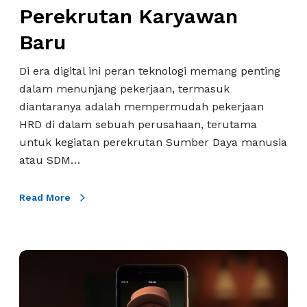
o
Perekrutan Karyawan
a
b
r
Baru
I
u
n
s
Di era digital ini peran teknologi memang penting
t
D
dalam menunjang pekerjaan, termasuk
e
i
diantaranya adalah mempermudah pekerjaan
r
i
HRD di dalam sebuah perusahaan, terutama
v
n
untuk kegiatan perekrutan Sumber Daya manusia
i
g
atau SDM…
e
a
w
t
Read More
O
P
t
a
o
r
m
J
a
a
o
P
t
b
e