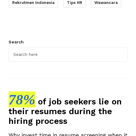
Rekrutmen Indonesia
Tips HR
Wawancara
Search
78%
of job seekers lie on
their resumes during the
hiring process
Why invest time in resume screening when it