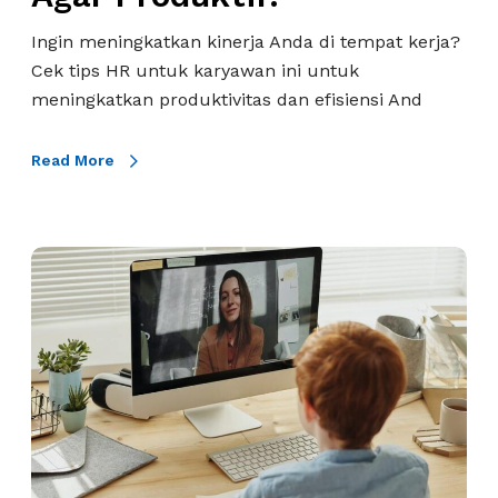
r
y
Ingin meningkatkan kinerja Anda di tempat kerja?
a
Cek tips HR untuk karyawan ini untuk
w
meningkatkan produktivitas dan efisiensi And
a
n
Read More
n
A
g
P
a
e
r
l
P
a
r
t
o
i
d
h
u
a
k
n