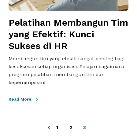
t
M
i
e
f
Pelatihan Membangun Tim
m
!
b
yang Efektif: Kunci
a
Sukses di HR
n
g
Membangun tim yang efektif sangat penting bagi
u
kesuksesan setiap organisasi. Pelajari bagaimana
n
program pelatihan membangun tim dan
T
kepemimpinan!
i
m
Read More
y
a
n
g
1
2
3
E