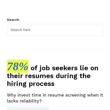
f
e
k
Search
t
i
f
:
K
u
n
78%
of job seekers lie on
c
i
their resumes during the
S
hiring process
u
k
Why invest time in resume screening when it
s
lacks reliability?
e