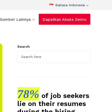
Bahasa Indonesia
Sumber Lainnya
Dapatkan Akses Demo
Search
78%
of job seekers
lie on their resumes
during the hiring