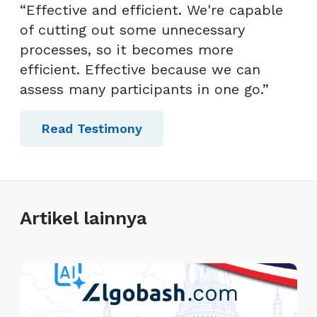
“Effective and efficient. We're capable
of cutting out some unnecessary
processes, so it becomes more
efficient. Effective because we can
assess many participants in one go.”
Read Testimony
Artikel lainnya
A
l
g