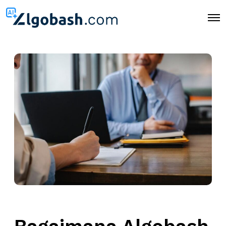
O
p
e
n
M
e
n
u