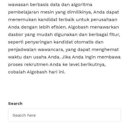
wawasan berbasis data dan algoritma
pembelajaran mesin yang dimilikinya, Anda dapat
menemukan kandidat terbaik untuk perusahaan
Anda dengan lebih efisien. Algobash menawarkan
dasbor yang mudah digunakan dan berbagai fitur,
seperti penyaringan kandidat otomatis dan
penjadwalan wawancara, yang dapat menghemat
waktu dan usaha Anda. Jika Anda ingin membawa
proses rekrutmen Anda ke level berikutnya,
cobalah Algobash hari ini.
Search