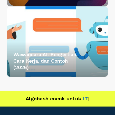
i
e
n
W
r
g
a
s
B
w
:
e
a
A
r
n
l
b
c
g
a
a
o
Wawancara AI: Pengertian,
s
r
b
Cara Kerja, dan Contoh
i
a
a
(2026)
s
A
s
A
I
h
I
:
M
,
P
e
H
e
Algobash cocok untuk
D
|
l
a
n
a
d
g
n