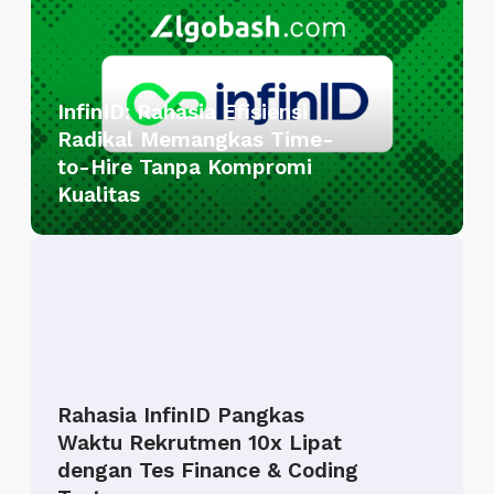
f
i
n
I
InfinID: Rahasia Efisiensi
D
Radikal Memangkas Time-
:
to-Hire Tanpa Kompromi
R
Kualitas
a
h
R
a
a
s
h
i
a
a
s
E
i
f
Rahasia InfinID Pangkas
a
i
Waktu Rekrutmen 10x Lipat
I
s
dengan Tes Finance & Coding
n
i