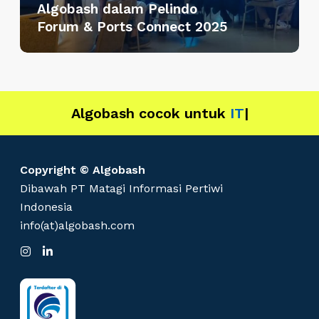
Algobash dalam Pelindo
e
Forum & Ports Connect 2025
n
g
a
m
b
Algobash cocok untuk
Dat
|
i
l
L
Copyright © Algobash
a
Dibawah PT Matagi Informasi Pertiwi
n
Indonesia
g
info(at)algobash.com
k
I
L
a
n
i
h
s
n
t
k
B
a
e
g
d
e
r
I