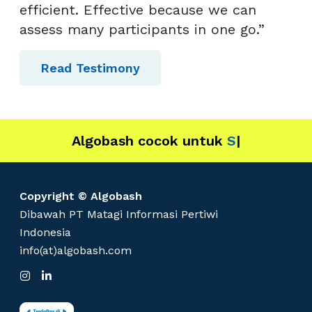
efficient. Effective because we can
assess many participants in one go.”
Read Testimony
Algobash cocok untuk
IT
|
Copyright © Algobash
Dibawah PT Matagi Informasi Pertiwi
Indonesia
info(at)algobash.com
I
L
n
i
s
n
t
k