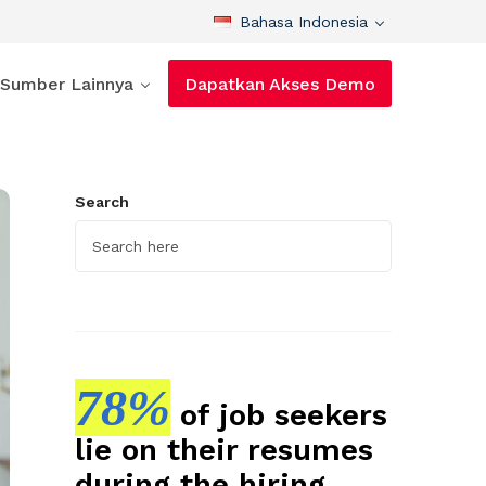
Bahasa Indonesia
Sumber Lainnya
Dapatkan Akses Demo
Search
78%
of job seekers
lie on their resumes
during the hiring