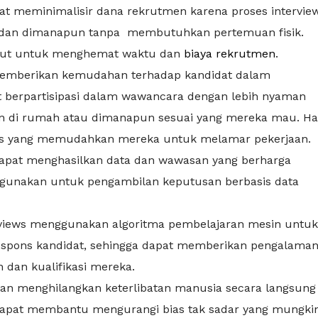
at meminimalisir dana rekrutmen karena proses intervie
n dan dimanapun tanpa membutuhkan pertemuan fisik.
ekrut untuk menghemat waktu dan
biaya rekrutmen
.
memberikan kemudahan terhadap kandidat dalam
t berpartisipasi dalam wawancara dengan lebih nyaman
kan di rumah atau dimanapun sesuai yang mereka mau. Ha
afis yang memudahkan mereka untuk melamar pekerjaan.
 dapat menghasilkan data dan wawasan yang berharga
ut gunakan untuk pengambilan keputusan berbasis data
rviews menggunakan algoritma pembelajaran mesin untuk
espons kandidat, sehingga dapat memberikan pengalama
 dan kualifikasi mereka.
n menghilangkan keterlibatan manusia secara langsung
s dapat membantu mengurangi bias tak sadar yang mungki