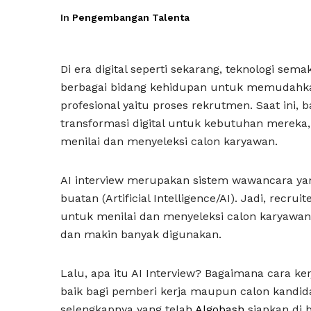
In
Pengembangan Talenta
Di era digital seperti sekarang, teknologi s
berbagai bidang kehidupan untuk memudahka
profesional yaitu proses rekrutmen. Saat ini
transformasi digital untuk kebutuhan mereka
menilai dan menyeleksi calon karyawan.
AI interview merupakan sistem wawancara yan
buatan (Artificial Intelligence/AI). Jadi, rec
untuk menilai dan menyeleksi calon karyawan.
dan makin banyak digunakan.
Lalu, apa itu AI Interview? Bagaimana cara ke
baik bagi pemberi kerja maupun calon kandi
selengkapnya yang telah
Algobash
siapkan di b