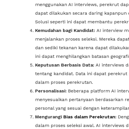
menggunakan AI interviews, perekrut dap
dapat dilakukan secara daring kapanpu
Solusi seperti ini dapat membantu per
Kemudahan bagi Kandidat:
AI interview 
menjalankan proses seleksi. Mereka dapa
dan sediki tekanan karena dapat dilaku
ini dapat menghilangkan batasan geogr
Keputusan Berbasis Data:
AI interviews
tentang kandidat. Data ini dapat perekr
dalam proses perekrutan.
Personalisasi:
Beberapa platform AI inte
menyesuaikan pertanyaan berdasarkan r
personal yang sesuai dengan keterampilan
Mengurangi
Bias dalam Perekrutan
:
Denga
dalam proses seleksi awal. AI interview