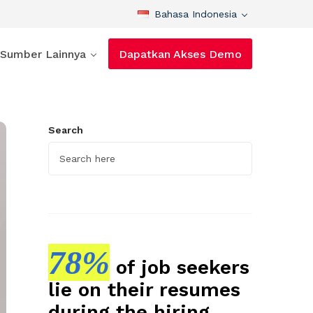
Bahasa Indonesia
Sumber Lainnya
Dapatkan Akses Demo
Search
78%
of job seekers
lie on their resumes
during the hiring