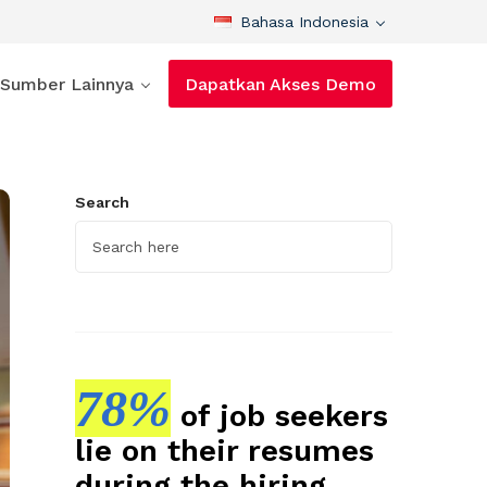
Bahasa Indonesia
Sumber Lainnya
Dapatkan Akses Demo
Search
78%
of job seekers
lie on their resumes
during the hiring