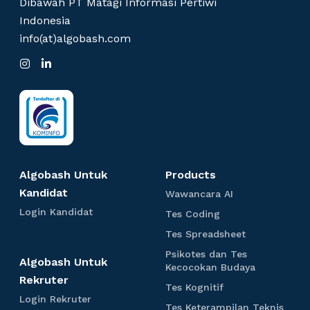
Dibawah PT Matagi Informasi Pertiwi
Indonesia
info(at)algobash.com
I
L
n
i
s
n
t
k
a
e
g
d
r
I
a
n
m
Algobash Untuk
Products
Kandidat
W
Wawancara AI
a
L
Login Kandidat
T
Tes Coding
w
o
e
a
T
Tes Spreadsheet
g
s
n
e
i
C
Psikotes dan Tes
c
s
Algobash Untuk
n
o
P
Kecocokan Budaya
a
S
K
Rekruter
d
s
r
p
T
Tes Kognitif
a
i
i
L
a
Login Rekruter
r
e
n
n
k
Tes Keterampilan Teknis