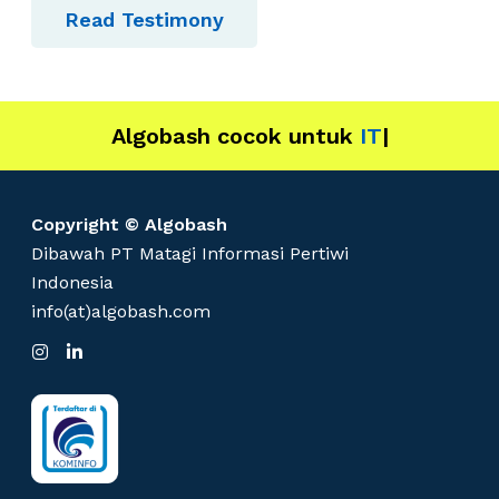
Read Testimony
Algobash cocok untuk
IT
|
Copyright © Algobash
Dibawah PT Matagi Informasi Pertiwi
Indonesia
info(at)algobash.com
I
L
n
i
s
n
t
k
a
e
g
d
r
I
a
n
m