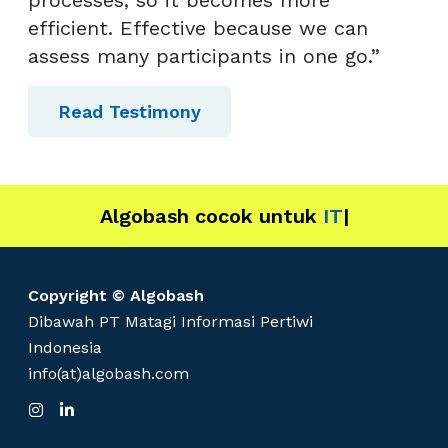
efficient. Effective because we can
assess many participants in one go.”
Read Testimony
Algobash cocok untuk
Dat
|
Copyright © Algobash
Dibawah PT Matagi Informasi Pertiwi
Indonesia
info(at)algobash.com
I
L
n
i
s
n