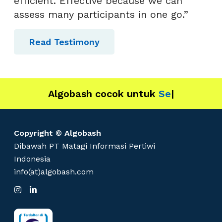
efficient. Effective because we can
assess many participants in one go.”
Read Testimony
Algobash cocok untuk
IT
|
Copyright © Algobash
Dibawah PT Matagi Informasi Pertiwi
Indonesia
info(at)algobash.com
I
L
n
i
s
n
t
k
a
e