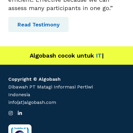
i
assess many participants in one go.”
n
y
Read Testimony
a
!
Algobash cocok untuk
IT
|
Copyright © Algobash
Dibawah PT Matagi Informasi Pertiwi
Indonesia
info(at)algobash.com
I
L
n
i
s
n
t
k
a
e