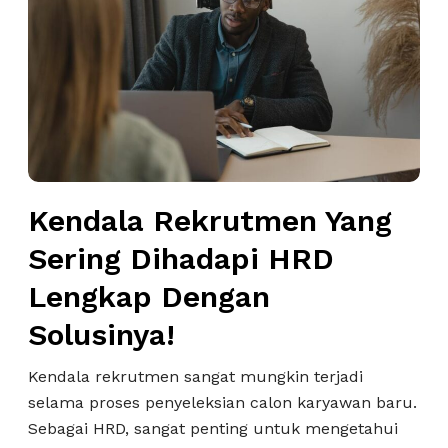
d
a
l
a
R
e
k
r
Kendala Rekrutmen Yang
u
t
Sering Dihadapi HRD
m
Lengkap Dengan
e
n
Solusinya!
Y
a
Kendala rekrutmen sangat mungkin terjadi
n
selama proses penyeleksian calon karyawan baru.
g
Sebagai HRD, sangat penting untuk mengetahui