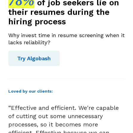
78%
of job seekers lie on
e
their resumes during the
n
hiring process
g
k
Why invest time in resume screening when it
a
lacks reliability?
p
D
Try Algobash
e
n
g
a
Loved by our clients:
n
S
“Effective and efficient. We're capable
o
l
of cutting out some unnecessary
u
processes, so it becomes more
s
efficient. Effective because we can