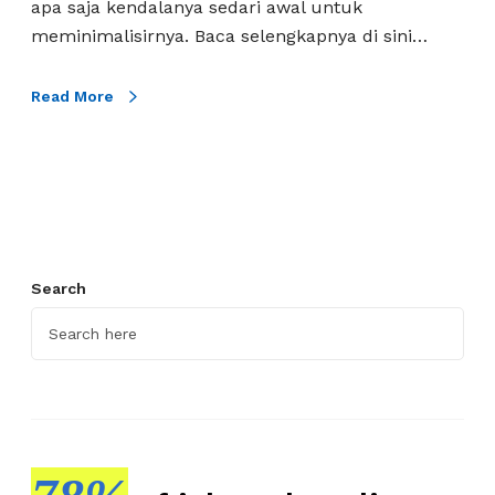
S
apa saja kendalanya sedari awal untuk
e
meminimalisirnya. Baca selengkapnya di sini…
r
i
Read More
n
g
D
i
h
a
Search
d
a
p
i
H
R
D
L