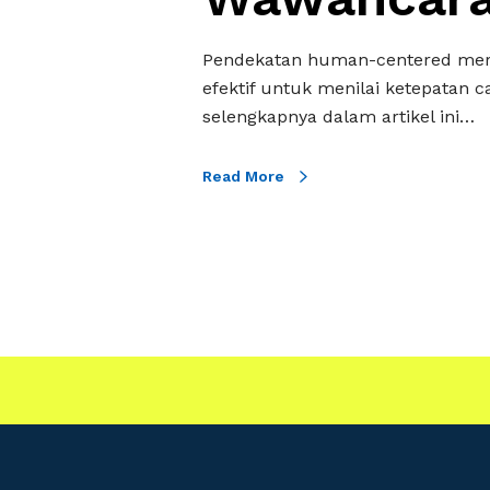
-
C
Pendekatan human-centered meru
e
efektif untuk menilai ketepatan c
n
selengkapnya dalam artikel ini…
t
e
Read More
r
e
d
D
a
l
a
m
P
e
n