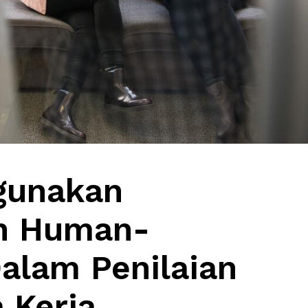
gunakan
n Human-
alam Penilaian
 Kerja