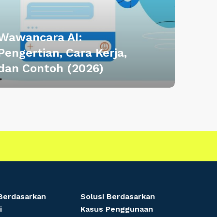
Wawancara AI:
Pengertian, Cara Kerja,
dan Contoh (2026)
 Berdasarkan
Solusi Berdasarkan
i
Kasus Penggunaan