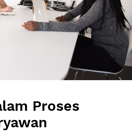
alam Proses
ryawan