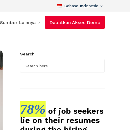
Bahasa Indonesia
Sumber Lainnya
Dapatkan Akses Demo
Search
78%
of job seekers
lie on their resumes
during the hiring