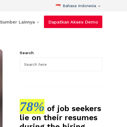
Bahasa Indonesia
Sumber Lainnya
Dapatkan Akses Demo
Search
78%
of job seekers
lie on their resumes
during the hiring