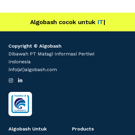
Algobash cocok untuk
IT
|
Copyright © Algobash
Dibawah PT Matagi Informasi Pertiwi
Indonesia
info(at)algobash.com
I
L
n
i
s
n
t
k
a
e
g
d
r
I
a
n
m
Algobash Untuk
Products