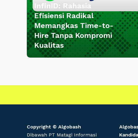
InfinID: Rahasia
a
s
Efisiensi Radikal
i
Memangkas Time-to-
a
Hire Tanpa Kompromi
E
Kualitas
f
i
s
i
e
n
s
i
R
a
d
Copyright © Algobash
Algoba
i
Dibawah PT Matagi Informasi
Kandid