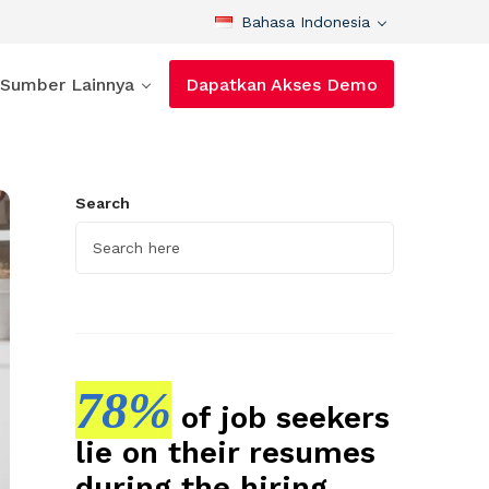
Bahasa Indonesia
Sumber Lainnya
Dapatkan Akses Demo
Search
78%
of job seekers
lie on their resumes
during the hiring