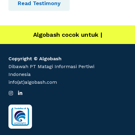
Read Testimony
Algobash cocok untuk
IT
|
Copyright © Algobash
Dibawah PT Matagi Informasi Pertiwi
Indonesia
info(at)algobash.com
I
L
n
i
s
n
t
k
a
e
g
d
r
I
a
n
m