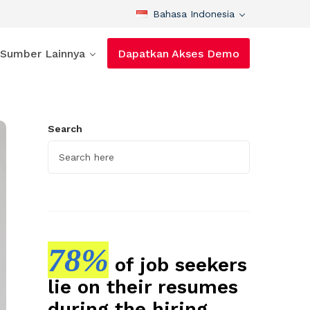
Bahasa Indonesia
Sumber Lainnya
Dapatkan Akses Demo
Search
78%
of job seekers
lie on their resumes
during the hiring