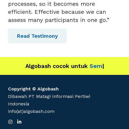
processes, so it becomes more
efficient. Effective because we can
assess many participants in one go.”
Read Testimony
Algobash cocok untuk
IT
|
Copyright © Algobash
Dibawah PT Matagi Informasi Pertiwi
Indonesia
info(at)algobash.com
I
L
n
i