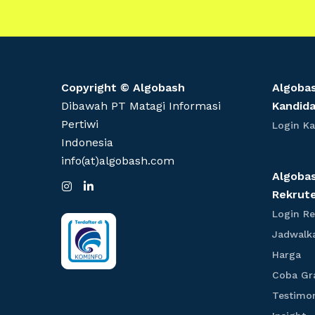
Copyright © Algobash
Algoba
Dibawah PT Matagi Informasi
Kandid
Pertiwi
Login Ka
Indonesia
info(at)algobash.com
Algoba
I
L
Rekrut
n
i
s
n
Login Re
t
k
a
e
Jadwalk
g
d
r
I
H
Harga
a
n
a
m
Coba Gra
r
g
Testimo
a