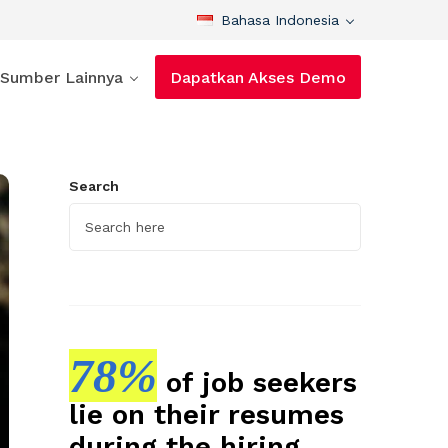
Bahasa Indonesia
Sumber Lainnya
Dapatkan Akses Demo
Search
78%
of job seekers
lie on their resumes
during the hiring