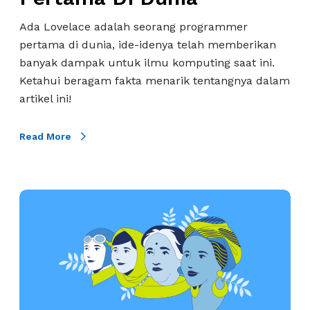
a
d
Ada Lovelace adalah seorang programmer
r
a
pertama di dunia, ide-idenya telah memberikan
a
L
banyak dampak untuk ilmu komputing saat ini.
n
o
Ketahui beragam fakta menarik tentangnya dalam
P
v
artikel ini!
a
e
d
l
a
Read More
a
T
c
e
e
c
,
P
h
P
r
T
r
o
e
o
g
a
g
r
m
r
a
a
m