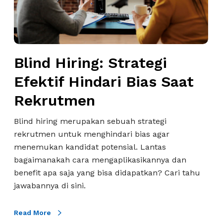
r
H
u
i
t
r
m
i
e
Blind Hiring: Strategi
n
n
g
Efektif Hindari Bias Saat
S
:
Rekrutmen
o
S
s
t
Blind hiring merupakan sebuah strategi
i
r
rekrutmen untuk menghindari bias agar
a
a
menemukan kandidat potensial. Lantas
l
t
bagaimanakah cara mengaplikasikannya dan
M
e
benefit apa saja yang bisa didapatkan? Cari tahu
e
g
jawabannya di sini.
d
i
i
E
a
Read More
f