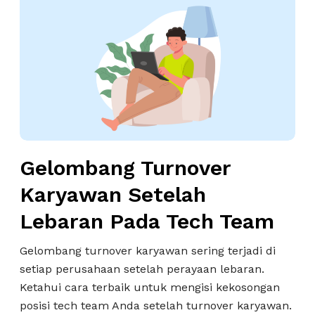
e
e
s
l
t
o
Y
m
a
b
n
a
g
n
H
g
a
Gelombang Turnover
T
r
u
Karyawan Setelah
u
r
s
Lebaran Pada Tech Team
n
D
o
Gelombang turnover karyawan sering terjadi di
i
v
setiap perusahaan setelah perayaan lebaran.
h
e
Ketahui cara terbaik untuk mengisi kekosongan
i
r
posisi tech team Anda setelah turnover karyawan.
n
K