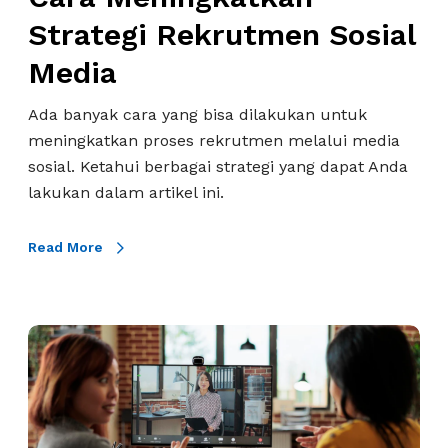
r
k
Strategi Rekrutmen Sosial
u
a
Media
s
t
D
k
Ada banyak cara yang bisa dilakukan untuk
i
a
meningkatkan proses rekrutmen melalui media
l
n
sosial. Ketahui berbagai strategi yang dapat Anda
a
S
lakukan dalam artikel ini.
k
t
u
r
k
Read More
a
a
t
n
e
?
g
B
i
l
R
i
e
n
k
d