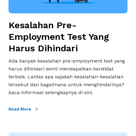
h
?
t
a
a
n
s
Kesalahan Pre-
P
i
r
n
Employment Test Yang
e
y
Harus Dihindari
-
a
E
Ada banyak kesalahan pre-employment test yang
m
harus dihindari demi mendapatkan kandidat
p
terbaik. Lantas apa sajakah kesalahan-kesalahan
l
tersebut dan bagaimana untuk menghindarinya?
o
baca informasi selengkapnya di sini.
y
m
Read More
e
n
t
T
G