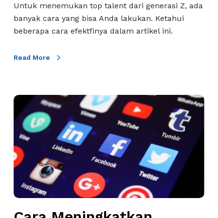
Untuk menemukan top talent dari generasi Z, ada
e
n
banyak cara yang bisa Anda lakukan. Ketahui
r
-
beberapa cara efektfinya dalam artikel ini.
u
Z
s
,
a
Read More
A
h
p
a
a
a
S
C
n
a
a
?
j
r
a
a
y
M
a
e
n
n
g
i
H
n
a
Cara Meningkatkan
g