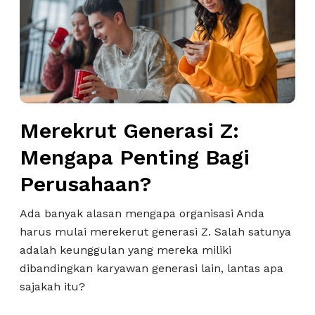
e
k
r
u
t
G
Merekrut Generasi Z:
e
n
Mengapa Penting Bagi
e
Perusahaan?
r
a
Ada banyak alasan mengapa organisasi Anda
s
harus mulai merekerut generasi Z. Salah satunya
i
adalah keunggulan yang mereka miliki
Z
dibandingkan karyawan generasi lain, lantas apa
:
sajakah itu?
M
e