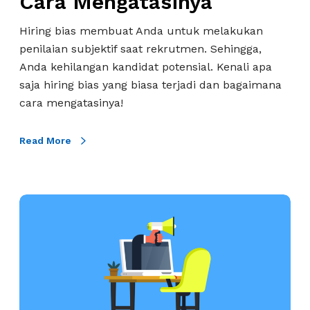
Cara Mengatasinya
S
g
e
B
Hiring bias membuat Anda untuk melakukan
b
i
penilaian subjektif saat rekrutmen. Sehingga,
e
a
Anda kehilangan kandidat potensial. Kenali apa
n
s
saja hiring bias yang biasa terjadi dan bagaimana
a
d
cara mengatasinya!
r
a
n
n
Read More
y
C
a
a
T
r
K
e
a
e
r
M
s
j
e
a
a
n
l
d
g
a
i
a