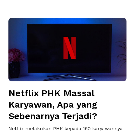
e
k
t
N
i
e
f
t
H
f
i
l
n
i
d
x
a
P
r
H
i
Netflix PHK Massal
K
B
M
Karyawan, Apa yang
i
a
Sebenarnya Terjadi?
a
s
s
s
Netflix melakukan PHK kepada 150 karyawannya
S
a