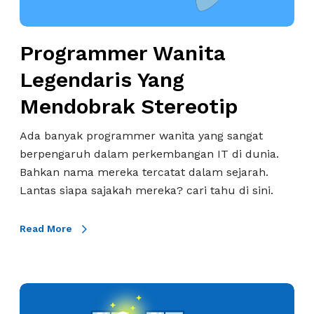
m
m
m
e
e
Programmer Wanita
r
r
W
Legendaris Yang
P
a
e
Mendobrak Stereotip
n
r
i
Ada banyak programmer wanita yang sangat
t
t
berpengaruh dalam perkembangan IT di dunia.
a
a
Bahkan nama mereka tercatat dalam sejarah.
m
L
Lantas siapa sajakah mereka? cari tahu di sini.
a
e
D
g
i
Read More
e
D
n
u
d
n
a
P
i
r
r