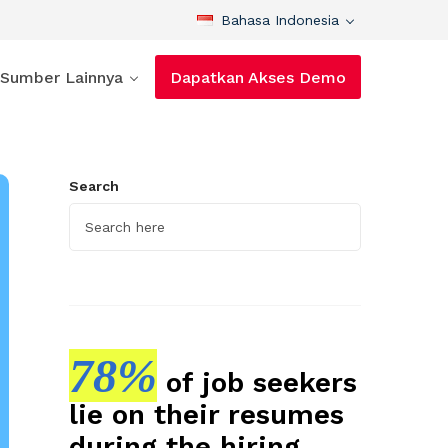
Bahasa Indonesia
Sumber Lainnya
Dapatkan Akses Demo
Search
78%
of job seekers
lie on their resumes
during the hiring