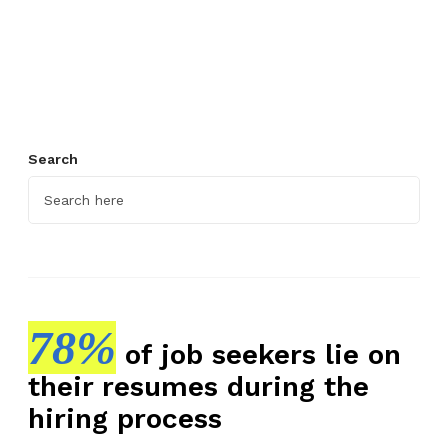
n
g
B
e
n
a
r
Search
A
g
a
r
L
o
78%
l
of job seekers lie on
o
their resumes during the
s
hiring process
R
e