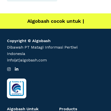
Algobash cocok untuk
IT
|
Copyright © Algobash
Dibawah PT Matagi Informasi Pertiwi
Indonesia
info(at)algobash.com
I
L
n
i
s
n
t
k
a
e
g
d
r
I
a
n
m
Algobash Untuk
Products