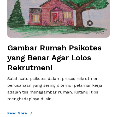
a
r
R
u
m
a
h
Gambar Rumah Psikotes
P
yang Benar Agar Lolos
s
i
Rekrutmen!
k
o
Salah satu psikotes dalam proses rekrutmen
t
perusahaan yang sering ditemui pelamar kerja
e
adalah tes menggambar rumah. Ketahui tips
s
menghadapinya di sini!
y
a
Read More