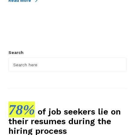
Read More
k
t
i
f
u
n
t
Search
u
k
M
e
n
i
l
78%
of job seekers lie on
a
their resumes during the
i
C
hiring process