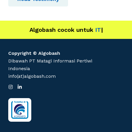
k
Algobash cocok untuk
IT
|
Copyright © Algobash
Dibawah PT Matagi Informasi Pertiwi
Indonesia
info(at)algobash.com
I
L
n
i
s
n
t
k
a
e
g
d
r
I
a
n
m