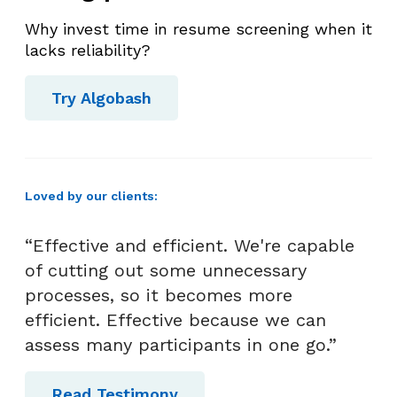
a
l
Why invest time in resume screening when it
o
lacks reliability?
n
K
Try Algobash
a
r
y
a
Loved by our clients:
w
a
“Effective and efficient. We're capable
n
of cutting out some unnecessary
T
processes, so it becomes more
e
efficient. Effective because we can
r
assess many participants in one go.”
b
a
Read Testimony
i