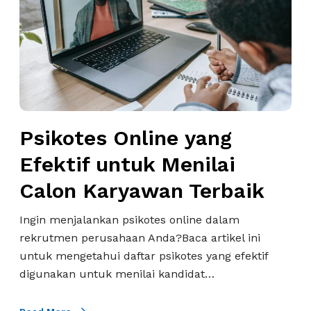
o
t
e
s
O
n
l
Psikotes Online yang
i
n
Efektif untuk Menilai
e
Calon Karyawan Terbaik
y
a
Ingin menjalankan psikotes online dalam
n
rekrutmen perusahaan Anda?Baca artikel ini
g
untuk mengetahui daftar psikotes yang efektif
E
digunakan untuk menilai kandidat…
f
e