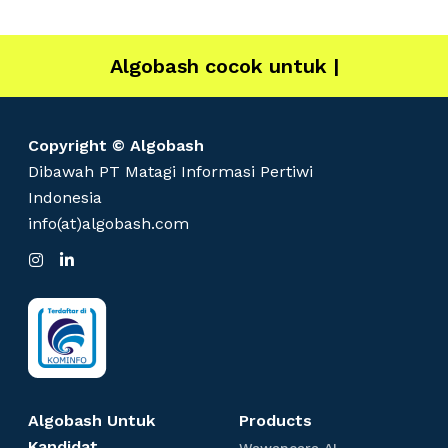
Algobash cocok untuk
IT
|
Copyright © Algobash
Dibawah PT Matagi Informasi Pertiwi
Indonesia
info(at)algobash.com
I
L
n
i
s
n
t
k
a
e
g
d
r
I
a
n
m
Algobash Untuk
Products
Kandidat
W
Wawancara AI