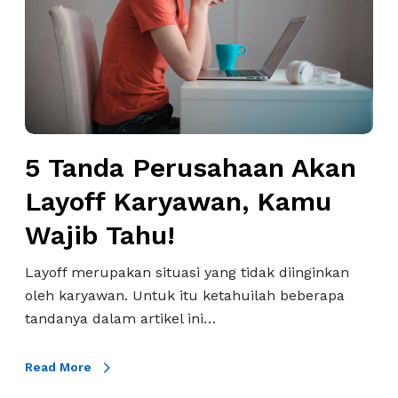
d
a
P
e
r
u
s
5 Tanda Perusahaan Akan
a
h
Layoff Karyawan, Kamu
a
Wajib Tahu!
a
n
Layoff merupakan situasi yang tidak diinginkan
A
oleh karyawan. Untuk itu ketahuilah beberapa
k
tandanya dalam artikel ini…
a
n
Read More
L
a