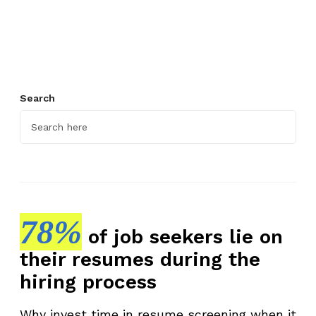
y
o
f
f
K
Search
a
r
y
a
w
a
n
78%
of job seekers lie on
,
their resumes during the
K
a
hiring process
m
u
Why invest time in resume screening when it