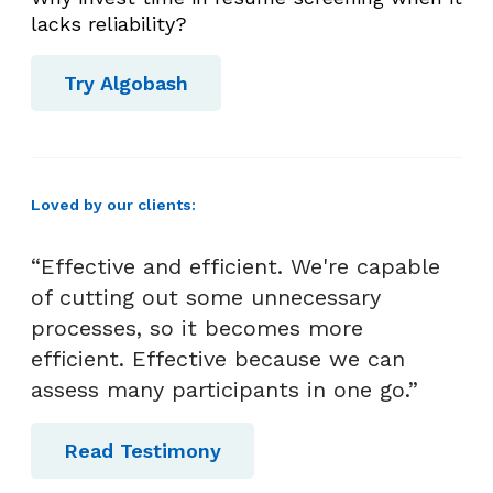
W
lacks reliability?
a
j
Try Algobash
i
b
T
a
Loved by our clients:
h
u
“Effective and efficient. We're capable
!
of cutting out some unnecessary
processes, so it becomes more
efficient. Effective because we can
assess many participants in one go.”
Read Testimony