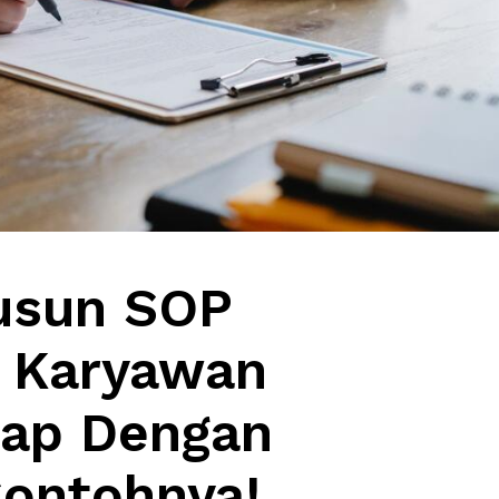
usun SOP
 Karyawan
kap Dengan
ontohnya!