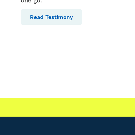
one go.”
Read Testimony