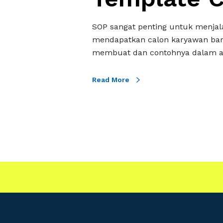
a
n
SOP sangat penting untuk menjal
B
mendapatkan calon karyawan baru
a
membuat dan contohnya dalam art
r
u
Read More
L
e
n
g
k
a
p
D
e
n
g