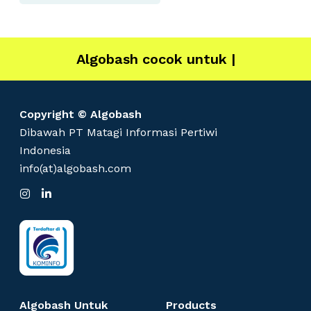
Algobash cocok untuk
IT
|
Copyright © Algobash
Dibawah PT Matagi Informasi Pertiwi
Indonesia
info(at)algobash.com
I
L
n
i
s
n
t
k
a
e
g
d
r
I
a
n
m
Algobash Untuk
Products