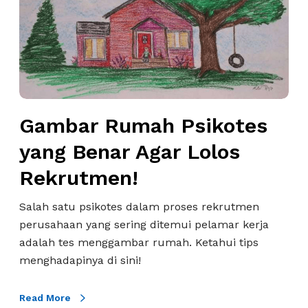
a
r
R
u
m
a
h
Gambar Rumah Psikotes
P
yang Benar Agar Lolos
s
i
Rekrutmen!
k
o
Salah satu psikotes dalam proses rekrutmen
t
perusahaan yang sering ditemui pelamar kerja
e
adalah tes menggambar rumah. Ketahui tips
s
menghadapinya di sini!
y
a
Read More