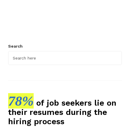
n
g
B
e
n
a
r
Search
A
g
a
r
L
o
78%
l
of job seekers lie on
o
their resumes during the
s
hiring process
R
e