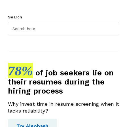
n
y
Search
e
b
a
b
,
d
a
78%
of job seekers lie on
n
their resumes during the
C
a
hiring process
r
a
Why invest time in resume screening when it
M
lacks reliability?
e
n
Try Algobash