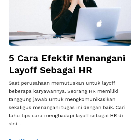
a
E
f
e
k
t
i
5 Cara Efektif Menangani
f
M
Layoff Sebagai HR
e
n
Saat perusahaan memutuskan untuk layoff
a
beberapa karyawannya. Seorang HR memiliki
n
tanggung jawab untuk mengkomunikasikan
g
sekaligus menangani tugas ini dengan baik. Cari
a
tahu tips cara menghadapi layoff sebagai HR di
n
sini…
i
L