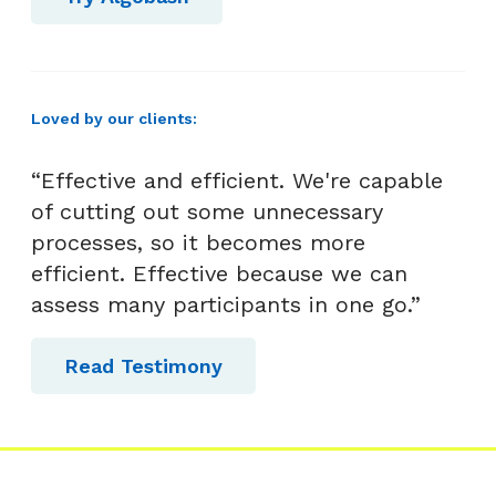
g
h
a
d
Loved by our clients:
a
p
“Effective and efficient. We're capable
i
of cutting out some unnecessary
n
processes, so it becomes more
y
efficient. Effective because we can
a
assess many participants in one go.”
Read Testimony
Algobash cocok untuk
IT
|