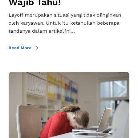
Wajib Tahu!
a
n
Layoff merupakan situasi yang tidak diinginkan
A
oleh karyawan. Untuk itu ketahuilah beberapa
k
tandanya dalam artikel ini…
a
n
Read More
L
a
y
o
A
f
p
f
a
K
I
a
t
r
u
y
L
a
a