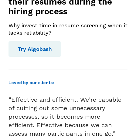
their resumes during the
n
hiring process
g
k
Why invest time in resume screening when it
a
lacks reliability?
p
D
Try Algobash
e
n
g
a
Loved by our clients:
n
T
“Effective and efficient. We're capable
e
m
of cutting out some unnecessary
p
processes, so it becomes more
l
efficient. Effective because we can
a
assess many participants in one go.”