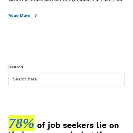
m
e
Read More
n
K
a
r
y
a
Search
w
a
n
B
a
r
u
78%
L
of job seekers lie on
e