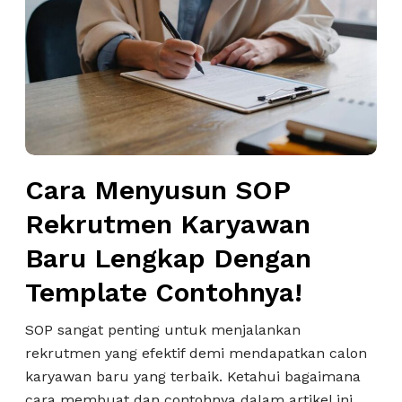
a
M
e
n
y
u
s
u
Cara Menyusun SOP
n
S
Rekrutmen Karyawan
O
Baru Lengkap Dengan
P
R
Template Contohnya!
e
k
SOP sangat penting untuk menjalankan
r
rekrutmen yang efektif demi mendapatkan calon
u
karyawan baru yang terbaik. Ketahui bagaimana
t
cara membuat dan contohnya dalam artikel ini….