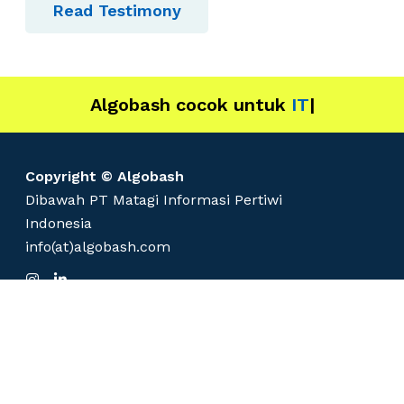
Read Testimony
Algobash cocok untuk
D
|
Copyright © Algobash
Dibawah PT Matagi Informasi Pertiwi
Indonesia
info(at)algobash.com
I
L
n
i
s
n
t
k
a
e
g
d
r
I
a
n
m