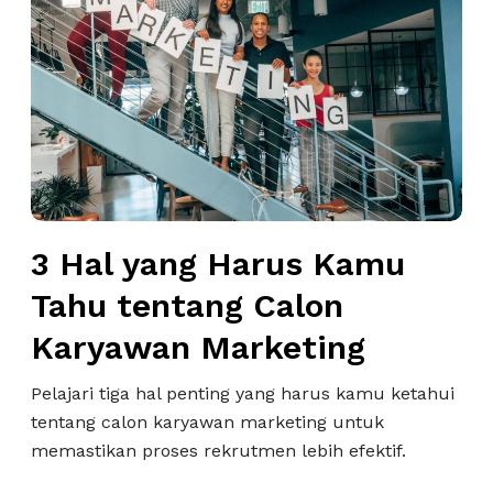
a
y
m
a
I
n
n
g
t
H
e
a
r
r
v
u
i
s
3 Hal yang Harus Kamu
e
K
Tahu tentang Calon
w
a
S
Karyawan Marketing
m
e
u
c
Pelajari tiga hal penting yang harus kamu ketahui
T
a
tentang calon karyawan marketing untuk
a
r
memastikan proses rekrutmen lebih efektif.
h
a
u