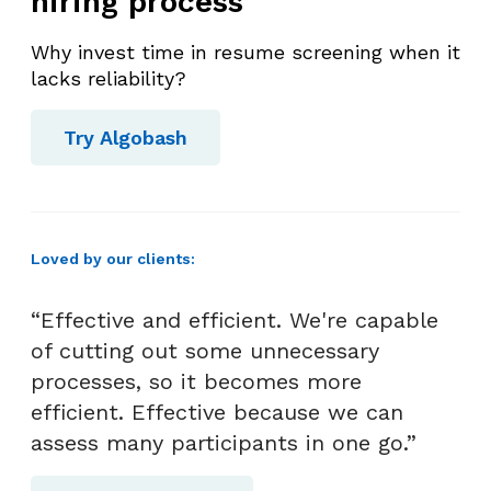
hiring process
w
a
Why invest time in resume screening when it
n
lacks reliability?
M
a
Try Algobash
r
k
e
t
Loved by our clients:
i
n
“Effective and efficient. We're capable
g
of cutting out some unnecessary
processes, so it becomes more
efficient. Effective because we can
assess many participants in one go.”