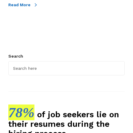
E
t
Read More
f
e
e
n
k
t
t
a
i
n
f
g
Search
C
a
l
o
n
K
a
78%
of job seekers lie on
r
y
their resumes during the
a