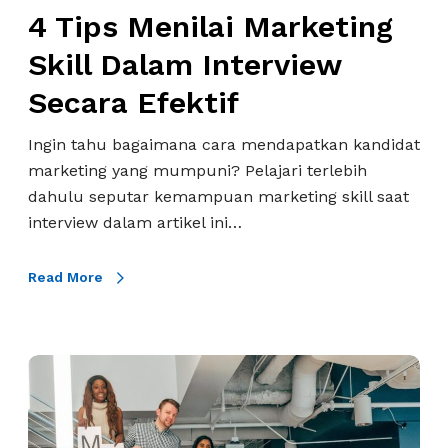
M
4 Tips Menilai Marketing
a
Skill Dalam Interview
r
Secara Efektif
k
e
Ingin tahu bagaimana cara mendapatkan kandidat
t
marketing yang mumpuni? Pelajari terlebih
i
dahulu seputar kemampuan marketing skill saat
n
interview dalam artikel ini…
g
S
k
Read More
i
l
l
3
D
H
a
a
l
l