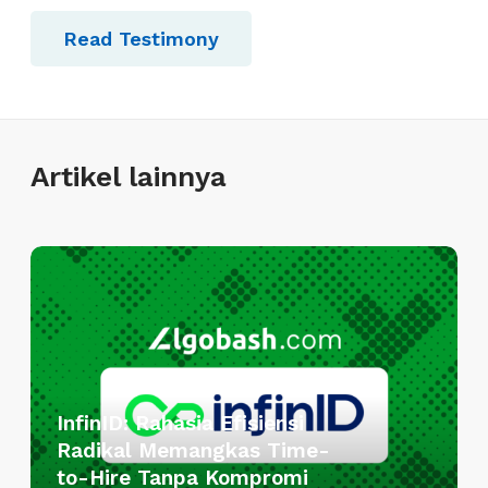
Read Testimony
Artikel lainnya
I
n
f
i
n
I
InfinID: Rahasia Efisiensi
D
Radikal Memangkas Time-
:
to-Hire Tanpa Kompromi
R