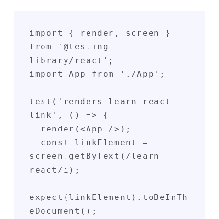
import { render, screen } 
from '@testing-
library/react';

import App from './App';

test('renders learn react 
link', () => {

  render(<App />);

  const linkElement = 
screen.getByText(/learn 
react/i);

expect(linkElement).toBeInTh
eDocument();
