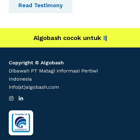
Read Testimony
Algobash cocok untuk
IT
|
Copyright © Algobash
Dibawah PT Matagi Informasi Pertiwi
Indonesia
info(at)algobash.com
I
L
n
i
s
n
t
k
a
e
g
d
r
I
a
n
m