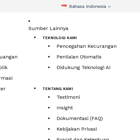
Bahasa Indonesia
Sumber Lainnya
TEKNOLOGI KAMI
Pencegahan Kecurangan
euangan
Penilaian Otomatis
lik
Didukung Teknologi AI
rmasi
ter
TENTANG KAMI
Testimoni
Insight
Dokumentasi (FAQ)
Kebijakan Privasi
Syarat dan Ketentuan