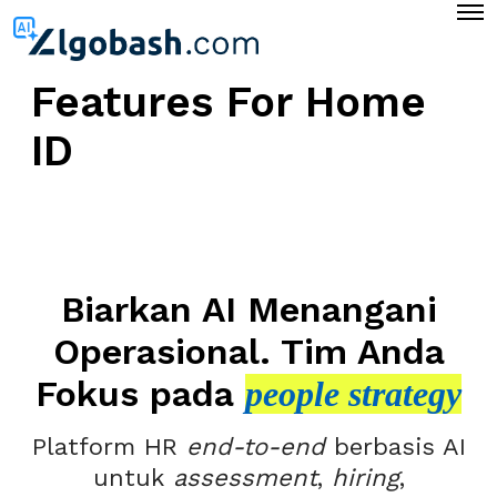
O
p
e
n
Features For Home
M
e
n
ID
u
Biarkan AI Menangani
Operasional. Tim Anda
Fokus pada
people strategy
Platform HR
end-to-end
berbasis AI
untuk
assessment
,
hiring
,