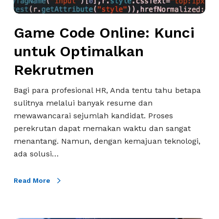
n
l
Game Code Online: Kunci
i
n
untuk Optimalkan
e
Rekrutmen
:
K
Bagi para profesional HR, Anda tentu tahu betapa
u
sulitnya melalui banyak resume dan
n
mewawancarai sejumlah kandidat. Proses
c
perekrutan dapat memakan waktu dan sangat
i
menantang. Namun, dengan kemajuan teknologi,
u
ada solusi…
n
t
Read More
u
k
O