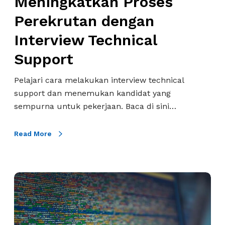
Meningkatkan Proses
n
e
P
Perekrutan dengan
r
r
Interview Technical
l
o
u
s
Support
D
e
i
s
Pelajari cara melakukan interview technical
k
P
support dan menemukan kandidat yang
a
e
sempurna untuk pekerjaan. Baca di sini…
t
r
e
e
Read More
a
k
h
r
u
u
W
i
t
a
H
a
w
R
n
a
!
d