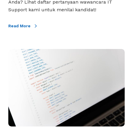
Anda? Lihat daftar pertanyaan wawancara IT
r
Support kami untuk menilai kandidat!
a
I
Read More
T
S
u
p
T
p
e
o
s
r
L
t
o
U
g
n
i
t
k
u
a
k
J
M
a