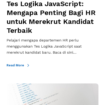
Tes Logika JavaScript:
e
v
r
a
Mengapa Penting Bagi HR
e
S
untuk Merekrut Kandidat
k
c
r
r
Terbaik
u
i
t
p
Pelajari mengapa departemen HR perlu
K
t
menggunakan Tes Logika JavaScript saat
a
:
merekrut kandidat baru. Baca di sini…
n
M
d
e
Read More
i
n
d
g
a
a
E
t
p
d
T
a
i
e
P
t