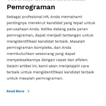
a
a
Pemrograman
r
s
w
u
i
a
Sebagai profesional HR, Anda memahami
t
K
n
pentingnya merekrut kandidat yang tepat untuk
K
a
A
perusahaan Anda. Ketika datang pada peran
a
n
n
pemrograman, dapat menjadi tantangan untuk
n
d
d
mengidentifikasi kandidat terbaik. Masalah
d
i
a
pemrograman kompleks, dan Anda
i
d
membutuhkan seseorang yang dapat
d
a
menyelesaikannya dengan cepat dan efisien.
a
t
Dalam artikel ini, kami akan menjelajahi cara
t
T
terbaik untuk mengidentifikasi kandidat terbaik
T
e
untuk masalah pemrograman.
e
r
r
b
Read More
b
a
a
i
i
k