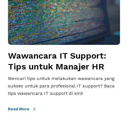
n
e
c
n
a
g
r
a
a
n
I
I
T
n
Wawancara IT Support:
S
t
u
Tips untuk Manajer HR
e
p
r
p
Mencari tips untuk melakukan wawancara yang
v
o
sukses untuk para profesional IT support? Baca
i
r
tips wawancara IT support di sini!
e
t
w
:
Read More
T
T
e
i
c