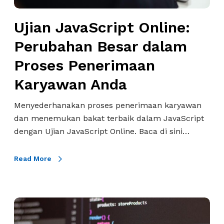
S
k
r
c
H
Ujian JavaScript Online:
b
r
R
a
i
Perubahan Besar dalam
d
i
p
a
Proses Penerimaan
k
t
l
O
Karyawan Anda
a
n
m
l
Menyederhanakan proses penerimaan karyawan
M
i
dan menemukan bakat terbaik dalam JavaScript
e
n
dengan Ujian JavaScript Online. Baca di sini…
r
e
e
:
Read More
k
P
r
e
u
r
t
P
u
K
r
b