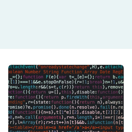
G
a
m
e
C
o
d
e
O