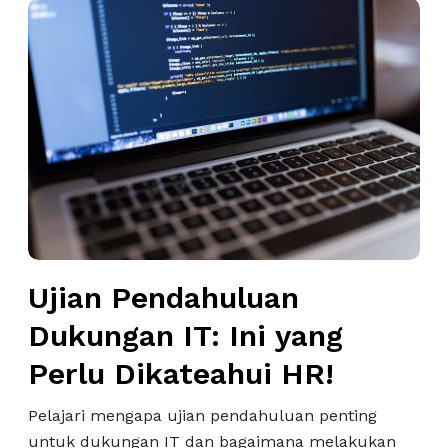
U
p
j
t
i
i
a
m
n
a
P
l
e
k
n
a
d
n
a
R
h
e
Ujian Pendahuluan
u
k
l
r
Dukungan IT: Ini yang
u
u
Perlu Dikateahui HR!
a
t
n
m
Pelajari mengapa ujian pendahuluan penting
D
e
untuk dukungan IT dan bagaimana melakukan