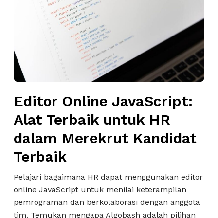
r
e
o
b
n
r
a
t
O
i
i
n
k
n
l
g
i
B
n
a
Editor Online JavaScript:
e
g
J
Alat Terbaik untuk HR
i
a
H
dalam Merekrut Kandidat
v
R
a
Terbaik
u
S
n
c
Pelajari bagaimana HR dapat menggunakan editor
t
r
online JavaScript untuk menilai keterampilan
u
i
pemrograman dan berkolaborasi dengan anggota
k
p
tim. Temukan mengapa Algobash adalah pilihan